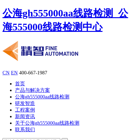
公海gh555000aa线路检测_公
海555000线路检测中心
CN
EN
400-667-1987
首页
产品与解决方案
公海gh555000aa线路检测
研发智造
工程案例
新闻资讯
关于公海gh555000aa线路检测
联系我们