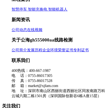
智慧停车
智能充换电
智能机器人
新闻资讯
公司动态
在线视频
关于公海gh555000aa线路检测
公司简介
发展历程
企业环境
荣誉证书
专利证书
联系我们
400热线：400-667-1987
电 话：0755-86017305
传 真：0755-86017528
邮 箱：market@xjfam.com
地 址：深圳市南山区西丽街道西丽社区同发南路万科
云城六期二栋1501房（深圳国际创新谷6栋A座15层）
关注我们