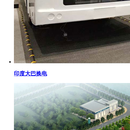
印度大巴换电