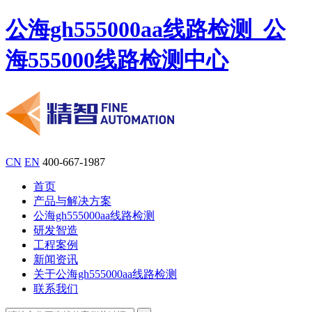
公海gh555000aa线路检测_公
海555000线路检测中心
CN
EN
400-667-1987
首页
产品与解决方案
公海gh555000aa线路检测
研发智造
工程案例
新闻资讯
关于公海gh555000aa线路检测
联系我们