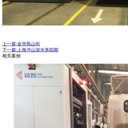
上一篇:金华凤山街
下一篇:上海洋山深水港四期
相关案例